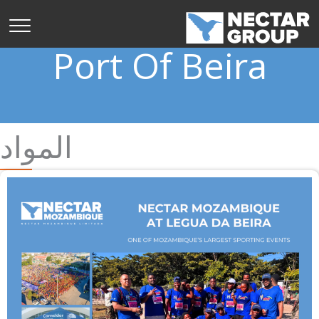
نتقل
لى
لمحتوى
Port Of Beira
المواد