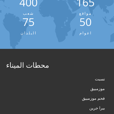
400
165
مواقع
شعب
75
50
اعوام
البلدان
محطات الميناء
نسبت
موزمبيق
فحم موزمبيق
بيرا جرين