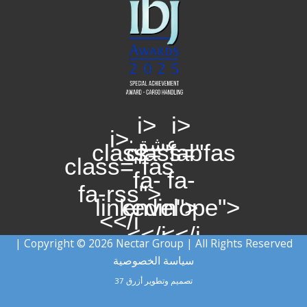
<i
<i
<i
عشق:
class="fab
class="fas
class="fas
fa-
fa-
fa-rss">
linkedin">
envelope">
</i>
</i>
</i>
Copyright © 2026 Nectar Group | All Rights Reserved |
سياسة الخصوصية
تصميم وتطوير
أزرق 37