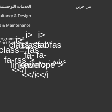
بيرا جرين
الخدمات اللوجستية 
ultancy & Design
s & Maintenance
<i
<i
<i
Programmes &
class="fab
class="fas
Port Equipment
class="fas
fa-
fa-
fa-rss">
عشق:
linkedin">
envelope">
</i>
</i>
</i>