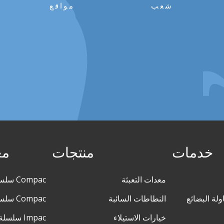
شعب
مواقع
خدمات
منتجات
مع
معدات التعبئة
Compac سلسلة M140
ولة البضائع
النطاطات السائبة
Compac سلسلة XL
خيارات الاستيلاء
Impac سلسلة M