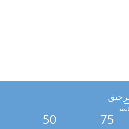
رحيق
لمية
50
75