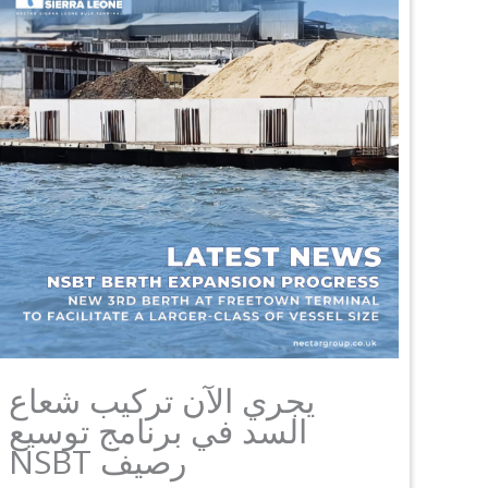
يجري الآن تركيب شعاع
السد في برنامج توسيع
رصيف NSBT