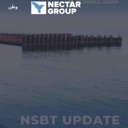
نتقل
وطن
م
لى
لمحتوى