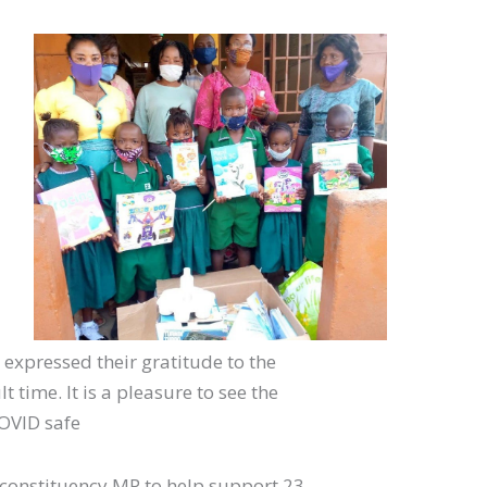
 expressed their gratitude to the
 time. It is a pleasure to see the
OVID safe!
l constituency MP to help support 23