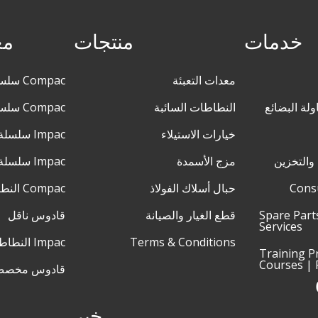
خدمات
منتجات
مع
معدات التعبئة
Compac سلسلة M140
ولة البضائع
النطاطات السائبة
Compac سلسلة XL
خيارات الاستيلاء
Impac سلسلة M
والتخزين
مزج الأسمدة
Impac سلسلة XL
Cons
حبال أسلاك الفولاذ
Compac النطاط
Spare Part
قطع الغيار والصيانة
قادوس ناقل
Services
Terms & Conditions
Impac النطاط
Training 
Courses | 
قادوس مخص
خبر