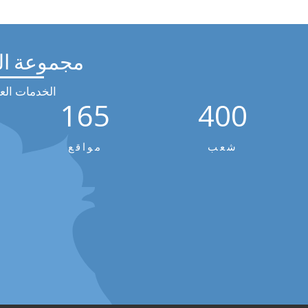
مجموعة ال
الخدمات العا
165
400
شعب
مواقع