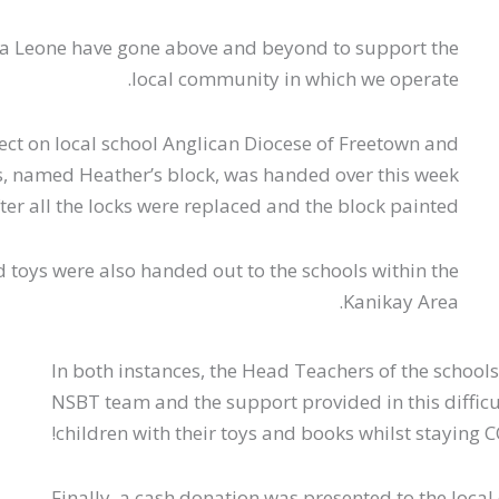
rra Leone have gone above and beyond to support the
local community in which we operate.
ct on local school Anglican Diocese of Freetown and
ks, named Heather’s block, was handed over this week
ter all the locks were replaced and the block painted.
 toys were also handed out to the schools within the
Kanikay Area.
In both instances, the Head Teachers of the schools
NSBT team and the support provided in this difficult
children with their toys and books whilst staying C
Finally, a cash donation was presented to the loca