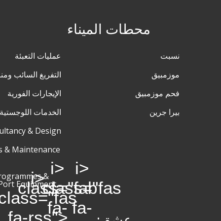
محطات الميناء
نسبت
عمليات التعبئة
موزمبيق
التفريغ السائب ومنا
فحم موزمبيق
الإيجارات الفورية
بيرا جرين
الخدمات اللوجستية 
ultancy & Design
s & Maintenance
<i
<i
<i
Programmes &
class="fab
class="fas
Port Equipment
class="fas
fa-
fa-
fa-rss">
عشق: