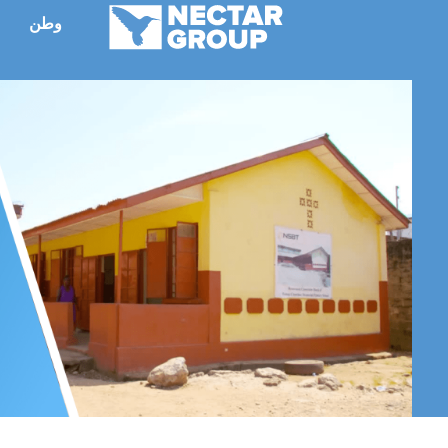
نتقل
وطن
م
لى
لمحتوى