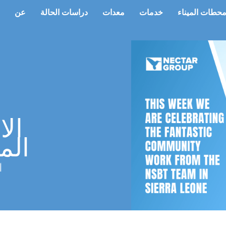
حطات الميناء
خدمات
معدات
دراسات الحالة
عن
الا
المج
أك