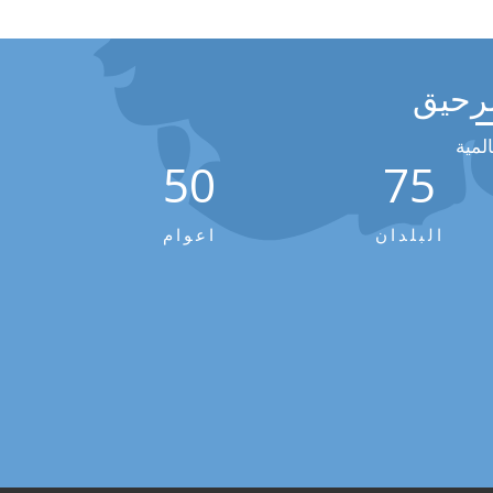
رحيق
لمية
50
75
البلدان
اعوام