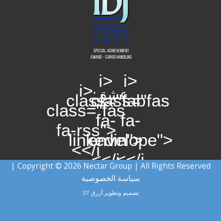
<i
<i
<i
عشق:
class="fab
class="fas
class="fas
fa-
fa-
fa-rss">
linkedin">
envelope">
</i>
</i>
</i>
Copyright © 2026 Nectar Group | All Rights Reserved |
سياسة الخصوصية
تصميم وتطوير
أزرق 37