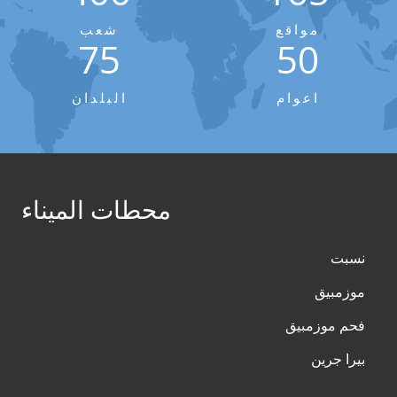
مواقع
شعب
75
50
اعوام
البلدان
محطات الميناء
نسبت
موزمبيق
فحم موزمبيق
بيرا جرين