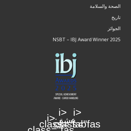
الصحة والسلامة
تاريخ
الجوائز
NSBT – IBJ Award Winner 2025
<i
<i
<i
عشق:
class="fab
class="fas
class="fas