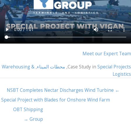
Meet our Expert Team
Special Projects
Case Study in
,
محطات الميناء
,
Warehousing &
Logistics
NSBT Completes
← Nectar Discharges Wind Turbine
Special Project with
Blades for Onshore Wind Farm
OBT Shipping
Group →