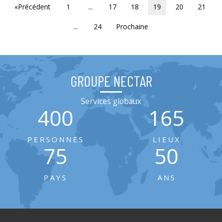
«Précédent
1
...
17
18
19
20
21
...
24
Prochaine
GROUPE NECTAR
Services globaux
400
165
PERSONNES
LIEUX
75
50
PAYS
ANS