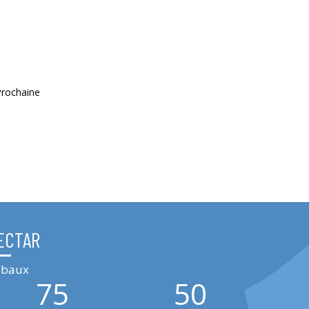
Prochaine
ECTAR
lobaux
75
50