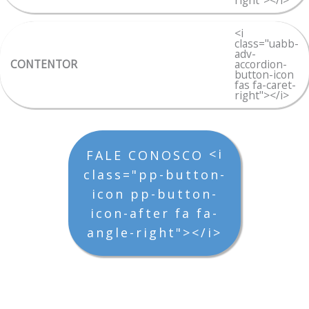
right"></i>
<i
class="uabb-
adv-
CONTENTOR
accordion-
button-icon
fas fa-caret-
right"></i>
<i
FALE CONOSCO
class="pp-button-
icon pp-button-
icon-after fa fa-
angle-right"></i>