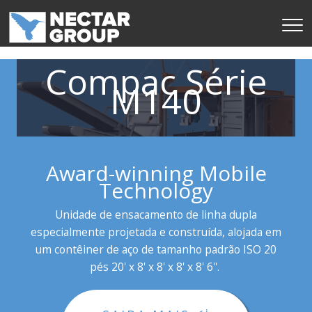
Pular
para
o
conteúdo
Compac Série
M140
Award-winning Mobile
Technology
Unidade de ensacamento de linha dupla
especialmente projetada e construída, alojada em
um contêiner de aço de tamanho padrão ISO 20
pés 20' x 8' x 8' x 8' x 8' 6''.