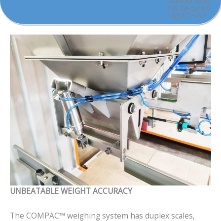
button-icon
fas fa-caret-
right"></i>
U
NBEATABLE WEIGHT ACCURACY
The COMPAC™ weighing system has duplex scales,