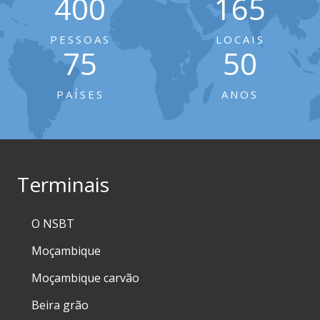
400
165
PESSOAS
LOCAIS
75
50
PAÍSES
ANOS
Terminais
O NSBT
Moçambique
Moçambique carvão
Beira grão