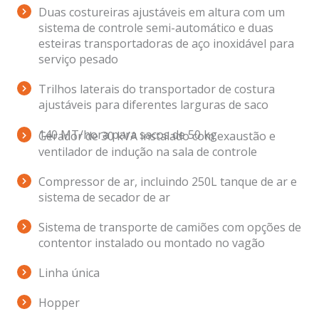
Duas costureiras ajustáveis em altura com um
sistema de controle semi-automático e duas
esteiras transportadoras de aço inoxidável para
serviço pesado
Trilhos laterais do transportador de costura
ajustáveis para diferentes larguras de saco
140 MT/hora para sacos de 50 kg
Gerador de 30 kVA instalado com exaustão e
ventilador de indução na sala de controle
Compressor de ar, incluindo 250L tanque de ar e
sistema de secador de ar
Sistema de transporte de camiões com opções de
contentor instalado ou montado no vagão
Linha única
Hopper