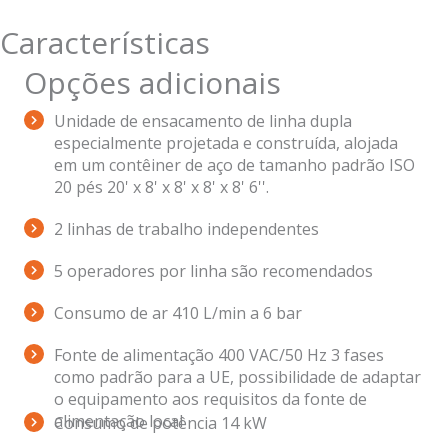
Características
Opções adicionais
Unidade de ensacamento de linha dupla
especialmente projetada e construída, alojada
em um contêiner de aço de tamanho padrão ISO
20 pés 20' x 8' x 8' x 8' x 8' 6''.
2 linhas de trabalho independentes
5 operadores por linha são recomendados
Consumo de ar 410 L/min a 6 bar
Fonte de alimentação 400 VAC/50 Hz 3 fases
como padrão para a UE, possibilidade de adaptar
o equipamento aos requisitos da fonte de
alimentação local
Consumo de potência 14 kW