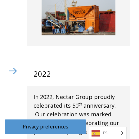
2022
In 2022, Nectar Group proudly
th
celebrated its 50
anniversary.
Our celebration was marked
with the ethos ' Celebrating our
past and inspiring our future."
ES