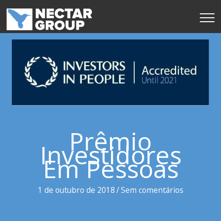
Pular
para
o
conteúdo
Prêmio
Investidores
Em Pessoas
1 de outubro de 2018
/
Sem comentários