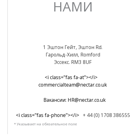
НАМИ
1 Эштон Гейт, Эштон Rd.
Гарольд-Хилл, Romford
Эссекс. RM3 8UF
<i class="fas fa-at"></i>
commercialteam@nectar.co.uk
Вакансии: HR@nectar.co.uk
<i class="fas fa-phone"></i>
+ 44 (0) 1708 386555
* Указывает на обязательное поле