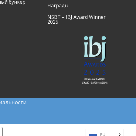
ый бункер
Награды
NSBT – IBJ Award Winner
2025
иальности
RU