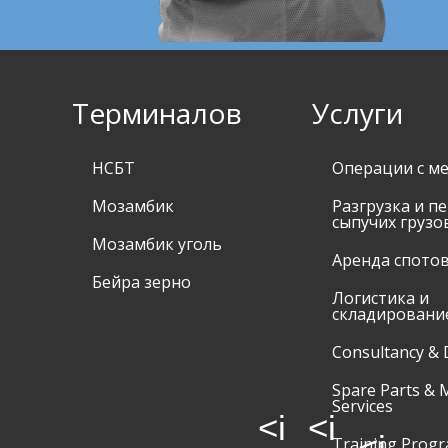
Терминалов
Услуги
НСБТ
Операции с м
Мозамбик
Разгрузка и п
сыпучих грузо
Мозамбик уголь
Аренда спото
Бейра зерно
Логистика и
складировани
Consultancy & 
Spare Parts & 
Services
<i
<i
<i
Training Prog