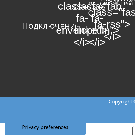
class="fas
class="fab
Courses | Port
class="fa
fa-
fa-
fa-rss">
Подключения:
envelope">
linkedin">
</i>
</i>
</i>
Copyright 