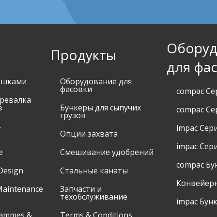
Оборуд
Продукты
для фа
ешками
Оборудование для
фасовки
compac Се
еревалка
в
Бункеры для сыпучих
compac Се
грузов
в
impac Сер
Опции захвата
impac Сери
е
Смешивание удобрений
compac Бу
Design
Стальные канаты
Конвейерн
Maintenance
Запчасти и
техобслуживание
impac Бун
rammes &
Terms & Conditions