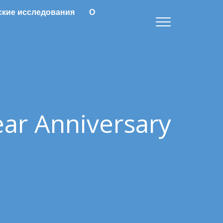
ские исследования
О
ear Anniversary