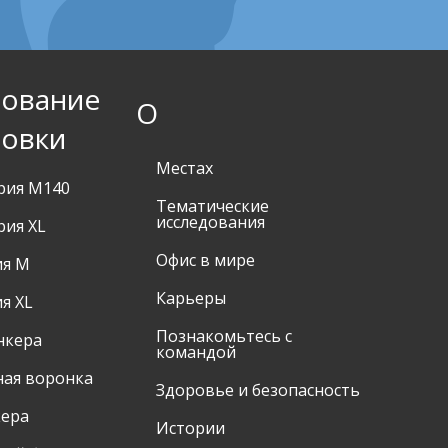
ование
О
совки
Местах
рия M140
Тематические
исследования
рия XL
Офис в мире
ия M
Карьеры
я XL
Познакомьтесь с
нкера
командой
ая воронка
Здоровье и безопасность
кера
Истории