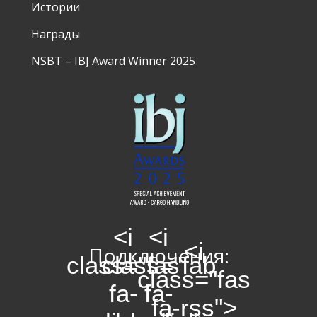
Истории
Награды
NSBT – IBJ Award Winner 2025
<i
<i
<i
Подключения:
class="fas
class="fab
class="fas
fa-
fa-
fa-rss">