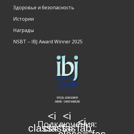
Здоровье и безопасность
Истории
Награды
NSBT – IBJ Award Winner 2025
<i
<i
<i
Подключения:
class="fas
class="fab
class="fas