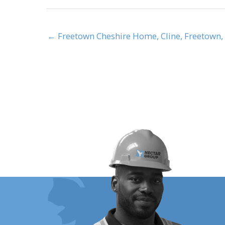
← Freetown Cheshire Home, Cline, Freetown,