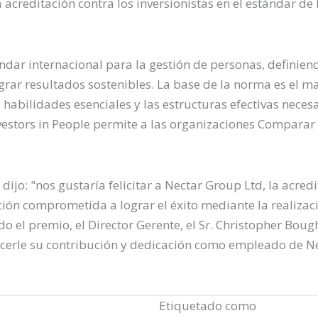
 acreditación contra los inversionistas en el estándar 
ándar internacional para la gestión de personas, definien
rar resultados sostenibles. La base de la norma es el ma
s habilidades esenciales y las estructuras efectivas neces
nvestors in People permite a las organizaciones Comparar 
 dijo: "nos gustaría felicitar a Nectar Group Ltd, la acred
ón comprometida a lograr el éxito mediante la realizació
 el premio, el Director Gerente, el Sr. Christopher Bough
erle su contribución y dedicación como empleado de Ne
Etiquetado como