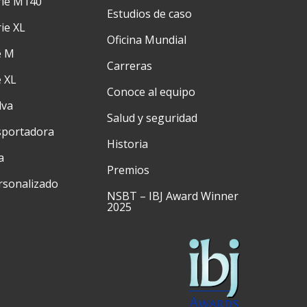
rie M140
Estudios de caso
ie XL
Oficina Mundial
e M
Carreras
e XL
Conoce al equipo
lva
Salud y seguridad
sportadora
Historia
a
Premios
rsonalizado
NSBT – IBJ Award Winner
2025