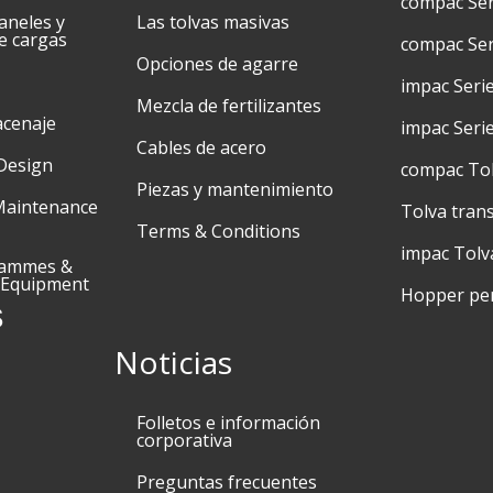
compac Se
aneles y
Las tolvas masivas
e cargas
compac Ser
Opciones de agarre
impac Seri
Mezcla de fertilizantes
acenaje
impac Seri
Cables de acero
Design
compac To
Piezas y mantenimiento
Maintenance
Tolva tran
Terms & Conditions
impac Tolv
rammes &
 Equipment
Hopper pe
s
Noticias
Folletos e información
corporativa
Preguntas frecuentes