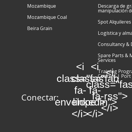
Mozambique
Descarga de gr
manipulación d
Mozambique Coal
Spot Alquileres
Beira Grain
Logística y alm
Consultancy & 
Spare Parts & 
Services
<i
<i
<i
Training Prog
class="fas
class="fab
Courses | Port
class="fa
fa-
fa-
fa-rss">
Conectar:
envelope">
linkedin">
</i>
</i>
</i>