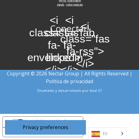
<i
<i
<i
Conectar:
class="fas
class="fab
class="fas
fa-
fa-
fa-rss">
envelope">
linkedin">
</i>
</i>
</i>
Copyright © 2026 Nectar Group | All Rights Reserved |
Política de privacidad
Diseñado y desarrollado por
Azul 37
Your Privacy Choices
Notice at collection
ES